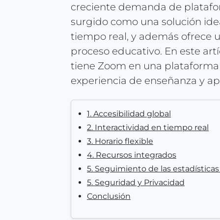
creciente demanda de platafor
surgido como una solución idea
tiempo real, y además ofrece u
proceso educativo. En este art
tiene Zoom en una plataforma 
experiencia de enseñanza y ap
1. Accesibilidad global
2. Interactividad en tiempo real
3. Horario flexible
4. Recursos integrados
5. Seguimiento de las estadísticas
5. Seguridad y Privacidad
Conclusión