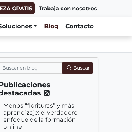
EZA GRATIS
Trabaja con nosotros
Soluciones
Blog
Contacto
Buscar
Publicaciones
destacadas
R
e
Menos “florituras” y más
c
aprendizaje: el verdadero
i
enfoque de la formación
b
online
a