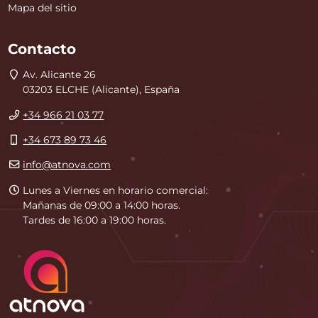
Mapa del sitio
Contacto
Dirección
Av. Alicante 26
03203
ELCHE
(
Alicante
),
España
Teléfono
+34 966 21 03 77
Móvil
+34 673 89 73 46
E-
info@atnova.com
mail
Horario
Lunes a Viernes en horario comercial:
de
Mañanas de 09:00 a 14:00 horas.
atención
Tardes de 16:00 a 19:00 horas.