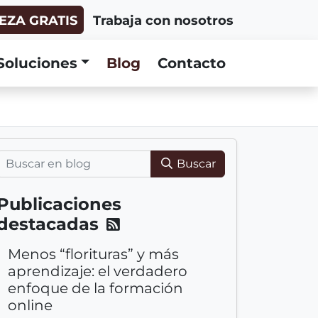
EZA GRATIS
Trabaja con nosotros
Soluciones
Blog
Contacto
Buscar
Publicaciones
destacadas
R
e
Menos “florituras” y más
c
aprendizaje: el verdadero
i
enfoque de la formación
b
online
a