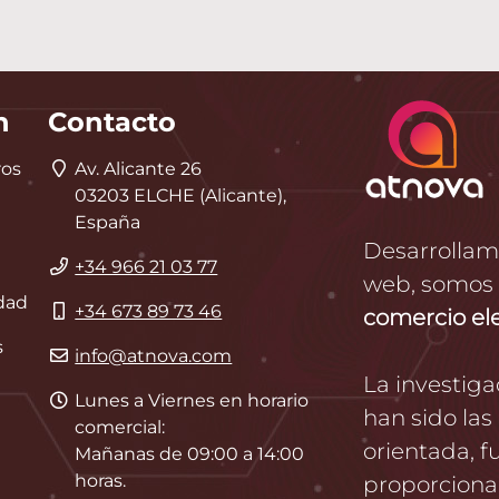
n
Contacto
Dirección
ros
Av. Alicante 26
03203
ELCHE
(
Alicante
),
España
Desarrollam
Teléfono
+34 966 21 03 77
web, somos 
idad
Móvil
+34 673 89 73 46
comercio el
s
E-
info@atnova.com
mail
La investigac
Horario
Lunes a Viernes en horario
han sido las
de
comercial:
orientada, 
atención
Mañanas de 09:00 a 14:00
horas.
proporcionar