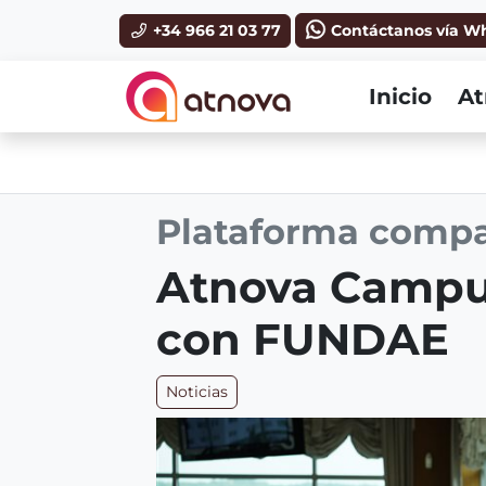
Ir al contenido principal de la página
+34 966 21 03 77
Contáctanos vía W
Inicio
At
Plataforma comp
Atnova Campu
con FUNDAE
Noticias