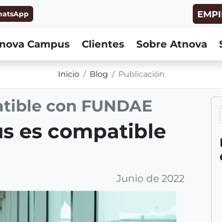
EMPI
hatsApp
nova Campus
Clientes
Sobre Atnova
Inicio
Blog
Publicación
atible con FUNDAE
B
u
s es compatible
s
c
a
r
Junio de 2022
e
n
b
l