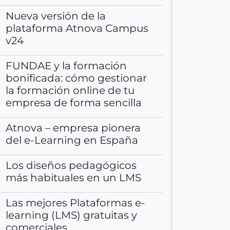
n
Nueva versión de la
u
plataforma Atnova Campus
e
v24
s
t
FUNDAE y la formación
r
bonificada: cómo gestionar
a
la formación online de tu
s
empresa de forma sencilla
p
u
Atnova – empresa pionera
b
del e-Learning en España
l
i
Los diseños pedagógicos
c
más habituales en un LMS
a
c
Las mejores Plataformas e-
i
learning (LMS) gratuitas y
o
comerciales