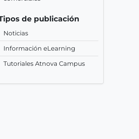
n
e
Tipos de publicación
s
e
Noticias
n
f
Información eLearning
o
r
Tutoriales Atnova Campus
m
a
t
o
R
S
S